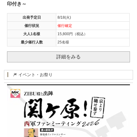
印付き～
出発予定日
8/18(火)
催行状況
催行確定
大人1名様
15,800円（税込）
最少催行人数
25名様
詳細をみる
🎆 イベント・お祭り