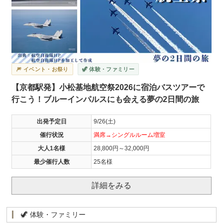
🎆 イベント・お祭り
🦖 体験・ファミリー
【京都駅発】小松基地航空祭2026に宿泊バスツアーで
行こう！ブルーインパルスにも会える夢の2日間の旅
出発予定日
9/26(土)
催行状況
満席→シングルルーム増室
大人1名様
28,800円～32,000円
最少催行人数
25名様
詳細をみる
🦖 体験・ファミリー