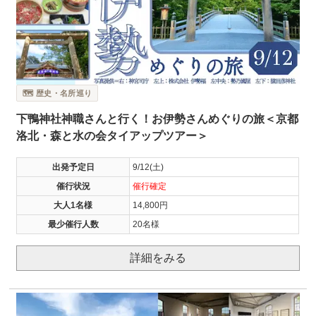
🗺️ 歴史・名所巡り
下鴨神社神職さんと行く！お伊勢さんめぐりの旅＜京都
洛北・森と水の会タイアップツアー＞
出発予定日
9/12(土)
催行状況
催行確定
大人1名様
14,800円
最少催行人数
20名様
詳細をみる