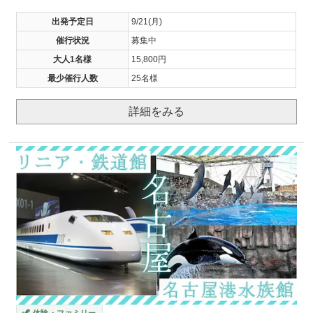
出発予定日
9/21(月)
催行状況
募集中
大人1名様
15,800円
最少催行人数
25名様
詳細をみる
🦖 体験・ファミリー