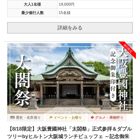
大人1名様
19,000円
最少催行人数
15名様
詳細をみる
催行確定
🗺️ 歴史・名所巡り
🎆 イベント・お祭り
🍓 グルメ・果物狩り
【8/18限定】大阪豊國神社「太閤祭」正式参拝＆ダブル
ツリーbyヒルトン大阪城ランチビュッフェ ～記念御朱