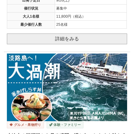
出発予定日
9/26(土)
催行状況
募集中
大人1名様
11,800円（税込）
最少催行人数
25名様
詳細をみる
🍓 グルメ・果物狩り
🦖 体験・ファミリー