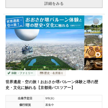
詳細をみる
🦖 体験・ファミリー
🗺️ 歴史・名所巡り
世界遺産・空の旅！おおさか堺バルーン体験と堺の歴
史・文化に触れる【京都発バスツアー】
出発予定日
9/9(水)
催行状況
募集中