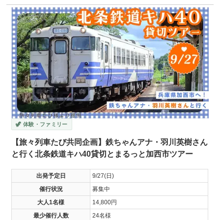
🦖 体験・ファミリー
【旅々列車たび共同企画】鉄ちゃんアナ・羽川英樹さん
と行く北条鉄道キハ40貸切とまるっと加西市ツアー
出発予定日
9/27(日)
催行状況
募集中
大人1名様
14,800円
最少催行人数
24名様