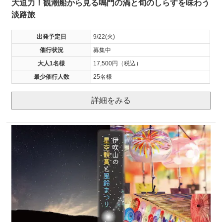
大迫力！観潮船から見る鳴門の渦と旬のしらすを味わう
淡路旅
出発予定日
9/22(火)
催行状況
募集中
大人1名様
17,500円（税込）
最少催行人数
25名様
詳細をみる