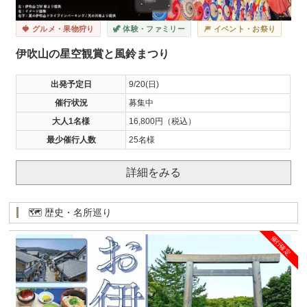
🍓 グルメ・果物狩り
🦖 体験・ファミリー
🎆 イベント・お祭り
伊吹山の星空観賞と風鈴まつり
出発予定日
9/20(日)
催行状況
募集中
大人1名様
16,800円（税込）
最少催行人数
25名様
詳細をみる
🗺️ 歴史・名所巡り
催行確定