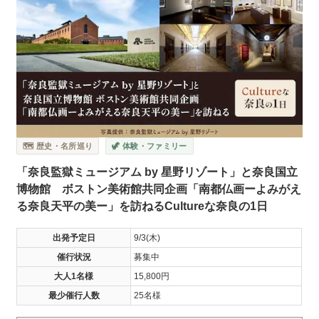
🗺️ 歴史・名所巡り
🦖 体験・ファミリー
「奈良監獄ミュージアム by 星野リゾート」と奈良国立
博物館 ボストン美術館共同企画「南都仏画ーよみがえ
る奈良天平の美ー」を訪ねるCultureな奈良の1日
出発予定日
9/3(木)
催行状況
募集中
大人1名様
15,800円
最少催行人数
25名様