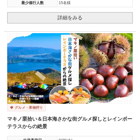
最少催行人数
15名様
詳細をみる
🍓 グルメ・果物狩り
マキノ栗拾い＆日本海さかな街グルメ探しとレインボー
テラスからの絶景