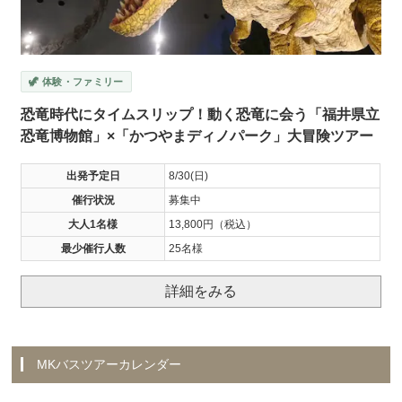
🦖 体験・ファミリー
恐竜時代にタイムスリップ！動く恐竜に会う「福井県立
恐竜博物館」×「かつやまディノパーク」大冒険ツアー
出発予定日
8/30(日)
催行状況
募集中
大人1名様
13,800円（税込）
最少催行人数
25名様
詳細をみる
MKバスツアーカレンダー