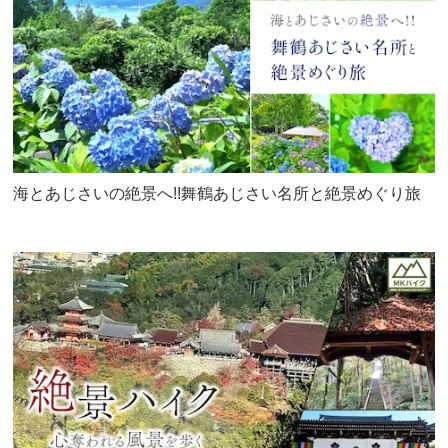
海とあじさいの絶景へ!!舞鶴あじさい名所と絶景めぐり旅