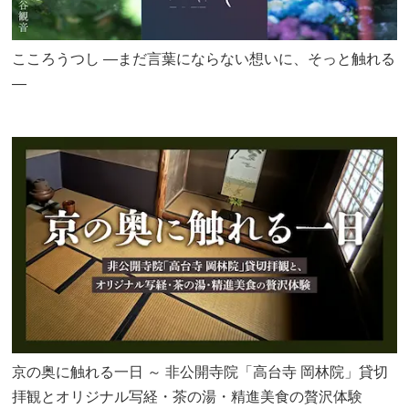
こころうつし ―まだ言葉にならない想いに、そっと触れる
―
京の奥に触れる一日 ～ 非公開寺院「高台寺 岡林院」貸切
拝観とオリジナル写経・茶の湯・精進美食の贅沢体験