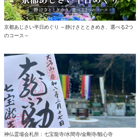
京都あじさい半日めぐり ～静けさとときめき、選べる2つ
のコース～
神仏霊場会札所：七宝龍寺/水間寺/金剛寺/観心寺