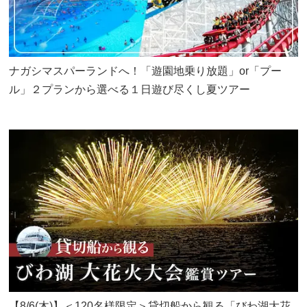
ナガシマスパーランドへ！「遊園地乗り放題」or「プー
ル」２プランから選べる１日遊び尽くし夏ツアー
【8/6(木)】＜120名様限定＞貸切船から観る「びわ湖大花