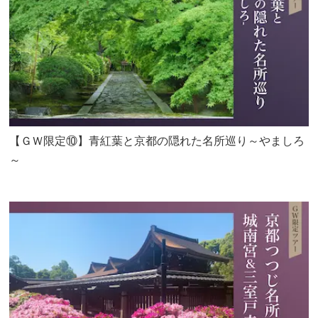
【ＧＷ限定⑩】青紅葉と京都の隠れた名所巡り～やましろ
～