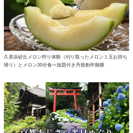
久美浜砂丘メロン狩り体験（刈り取ったメロン１玉お持ち
帰り）とメロン30分食べ放題付き丹後創作御膳