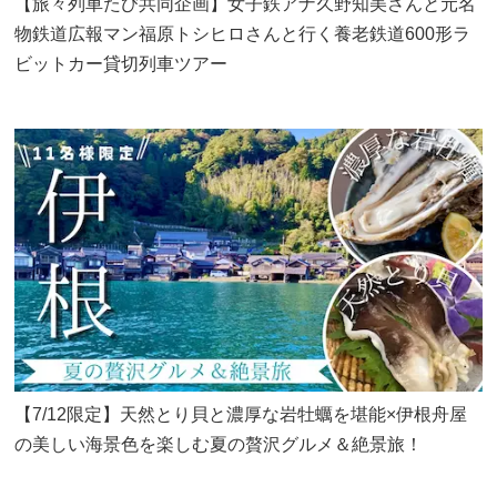
【旅々列車たび共同企画】女子鉄アナ久野知美さんと元名
物鉄道広報マン福原トシヒロさんと行く養老鉄道600形ラ
ビットカー貸切列車ツアー
【7/12限定】天然とり貝と濃厚な岩牡蠣を堪能×伊根舟屋
の美しい海景色を楽しむ夏の贅沢グルメ＆絶景旅！