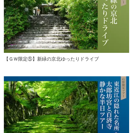
【ＧＷ限定⑤】新緑の京北ゆったりドライブ