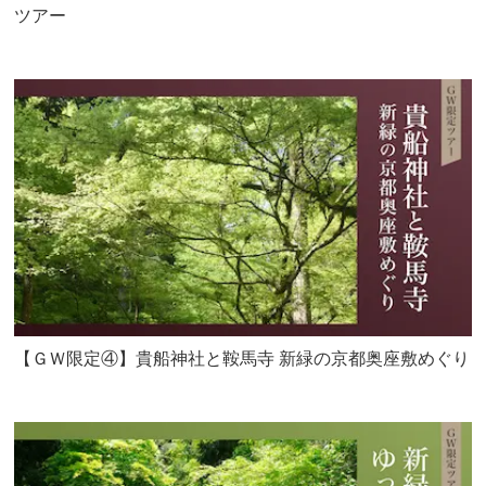
ツアー
【ＧＷ限定④】貴船神社と鞍馬寺 新緑の京都奥座敷めぐり