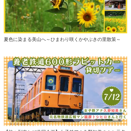
夏色に染まる美山へ～ひまわり咲くかやぶきの里散策～