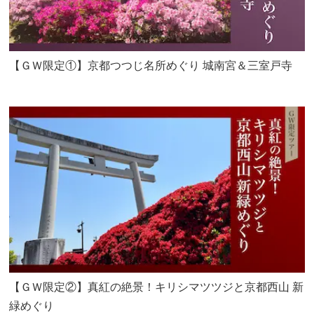
【ＧＷ限定①】京都つつじ名所めぐり 城南宮＆三室戸寺
【ＧＷ限定②】真紅の絶景！キリシマツツジと京都西山 新
緑めぐり