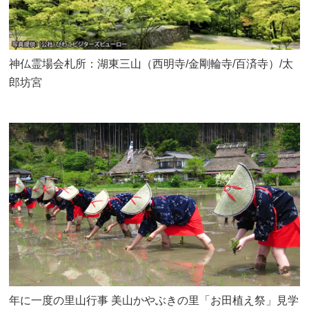
神仏霊場会札所：湖東三山（西明寺/金剛輪寺/百済寺）/太
郎坊宮
年に一度の里山行事 美山かやぶきの里「お田植え祭」見学