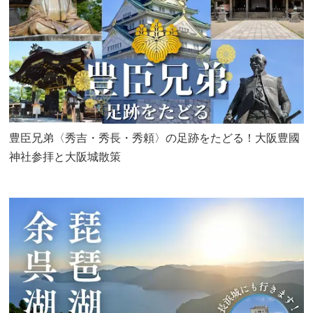
豊臣兄弟〈秀吉・秀長・秀頼〉の足跡をたどる！大阪豊國
神社参拝と大阪城散策