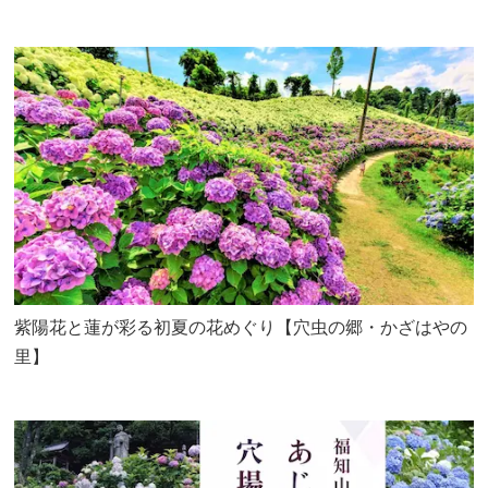
紫陽花と蓮が彩る初夏の花めぐり【穴虫の郷・かざはやの
里】