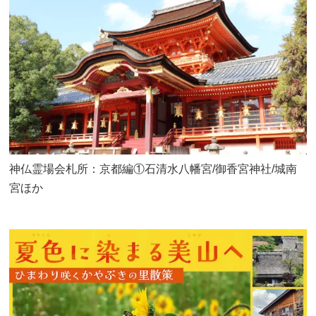
神仏霊場会札所：京都編①石清水八幡宮/御香宮神社/城南
宮ほか