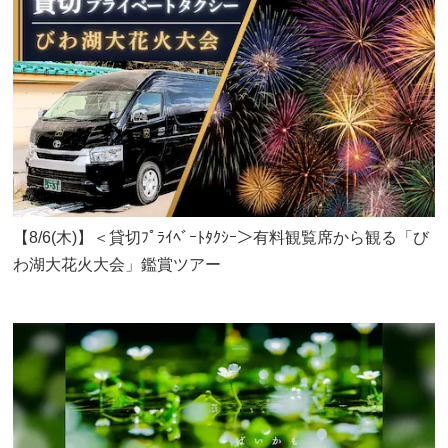
【8/6(木)】＜貸切ﾌﾟﾗｲﾍﾞｰﾄﾀｸｼｰ＞有料観覧席から観る「び
わ湖大花火大会」鑑賞ツアー