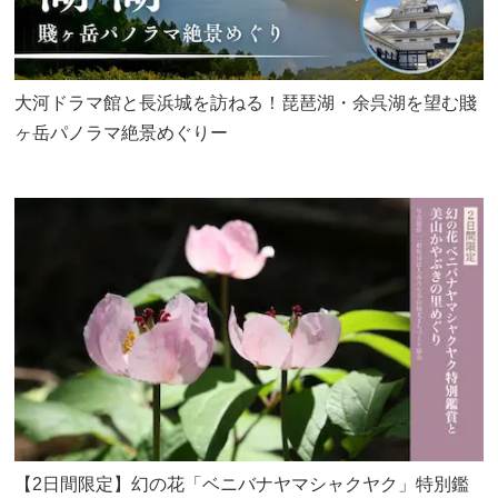
大河ドラマ館と長浜城を訪ねる！琵琶湖・余呉湖を望む賤
ヶ岳パノラマ絶景めぐりー
【2日間限定】幻の花「ベニバナヤマシャクヤク」特別鑑