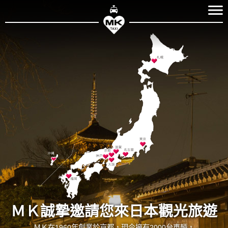
1
2
3
ＭＫ誠摯邀請您來日本觀光旅遊
ＭＫ在1960年創業於京都，現今擁有2000台車輛，