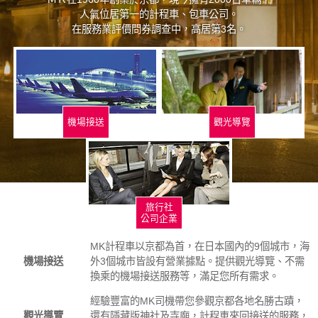
人氣位居第一的計程車、包車公司。
在服務業評價問券調查中，高居第3名。
機場接送
觀光導覽
旅行社
公司企業
MK計程車以京都為首，在日本國內的9個城市，海
機場接送
外3個城市皆設有營業據點。提供觀光導覽、不需
換乘的機場接送服務等，滿足您所有需求。
經驗豐富的MK司機帶您參觀京都各地名勝古蹟，
觀光導覽
還有隱藏版神社及寺廟，計程車來回接送的服務，