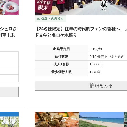
🥾 体験・名所巡り
シヒロさ
【24名様限定】往年の時代劇ファンの皆様へ！
列車！未
ド見学と名ロケ地巡り
出発予定日
9/19(土)
催行状況
9/19 催行まであと５名
大人1名様
16,000円
最少催行人数
12名様
詳細をみる