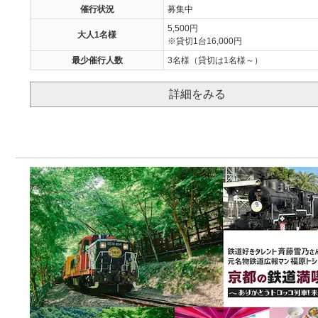
催行状況
募集中
5,500円
大人1名様
※貸切1台16,000円
最少催行人数
3名様（貸切は1名様～）
詳細をみる