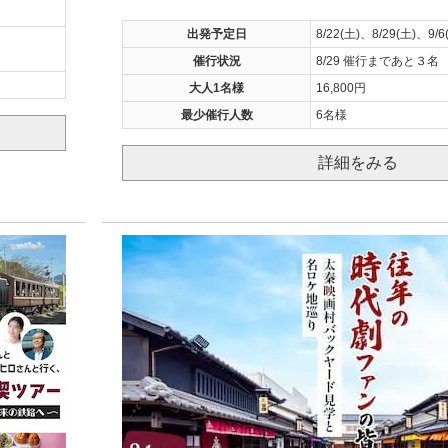
出発予定日
8/22(土)、8/29(土)、9/6
催行状況
8/29 催行まであと３名
大人1名様
16,800円
最少催行人数
6名様
詳細をみる