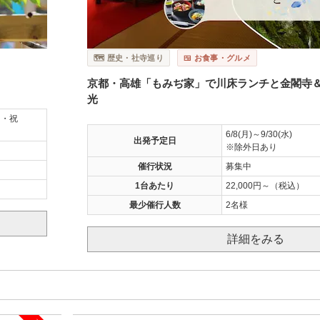
🗺️ 歴史・社寺巡り
🍱 お食事・グルメ
京都・高雄「もみぢ家」で川床ランチと金閣寺＆
光
日・祝
6/8(月)～9/30(水)
出発予定日
※除外日あり
催行状況
募集中
1台あたり
22,000円～（税込）
最少催行人数
2名様
詳細をみる