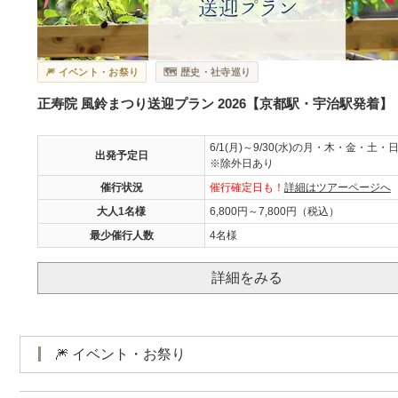
🎆 イベント・お祭り
🗺️ 歴史・社寺巡り
正寿院 風鈴まつり送迎プラン 2026【京都駅・宇治駅発着】
6/1(月)～9/30(水)の月・木・金・土・
出発予定日
※除外日あり
催行状況
催行確定日も！
詳細はツアーページへ
大人1名様
6,800円～7,800円（税込）
最少催行人数
4名様
詳細をみる
🎆 イベント・お祭り