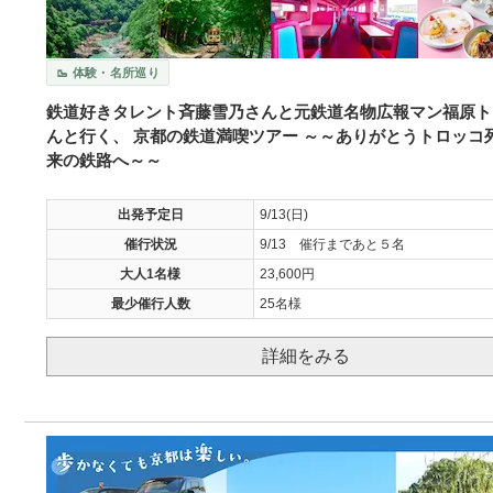
🥾 体験・名所巡り
鉄道好きタレント斉藤雪乃さんと元鉄道名物広報マン福原ト
んと行く、 京都の鉄道満喫ツアー ～～ありがとうトロッコ
来の鉄路へ～～
出発予定日
9/13(日)
催行状況
9/13 催行まであと５名
大人1名様
23,600円
最少催行人数
25名様
詳細をみる