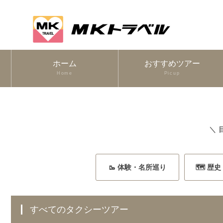
ホーム
おすすめツアー
Home
Picup
＼ 
🥾 体験・名所巡り
🗺️ 歴
すべてのタクシーツアー