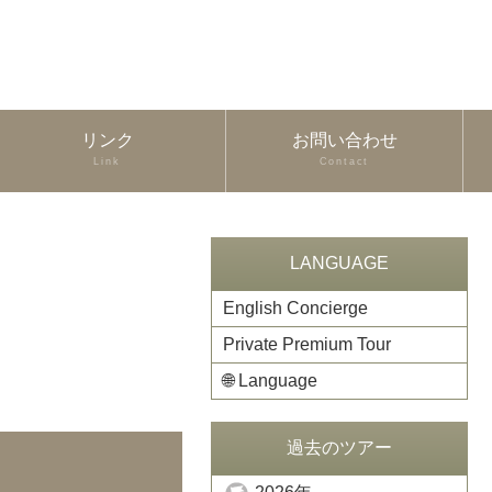
リンク
お問い合わせ
Link
Contact
LANGUAGE
English Concierge
Private Premium Tour
🌐
Language
過去のツアー