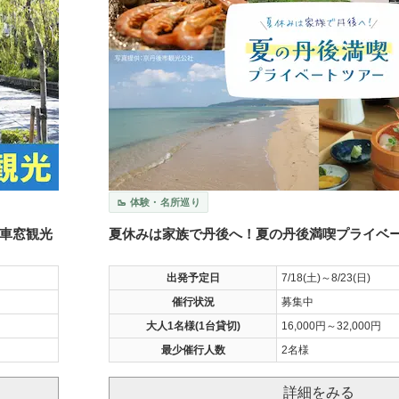
🥾 体験・名所巡り
車窓観光
夏休みは家族で丹後へ！夏の丹後満喫プライベ
出発予定日
7/18(土)～8/23(日)
催行状況
募集中
大人1名様(1台貸切)
16,000円～32,000円
最少催行人数
2名様
詳細をみる