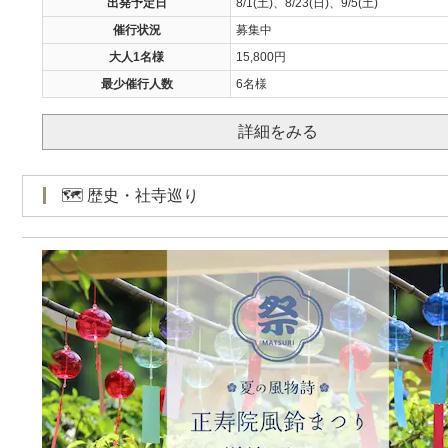
出発予定日
8/1(土)、8/23(日)、9/5(土)
催行状況
募集中
大人1名様
15,800円
最少催行人数
6名様
詳細をみる
🗺️ 歴史・社寺巡り