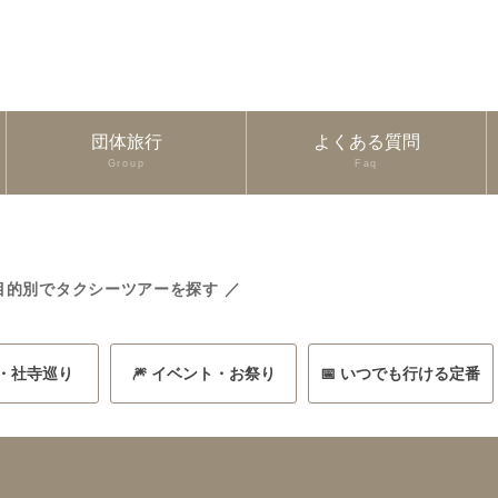
団体旅行
よくある質問
Group
Faq
目的別でタクシーツアーを探す ／
史・社寺巡り
🎆 イベント・お祭り
📅 いつでも行ける定番