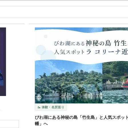
🥾 体験・名所巡り
～
びわ湖にある神秘の島「竹生島」と人気スポット
幡」へ