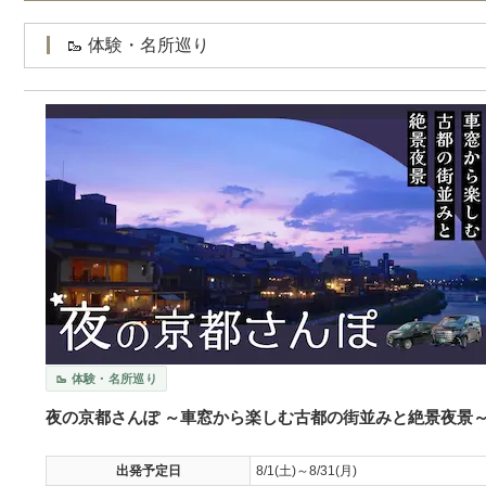
🥾 体験・名所巡り
🥾 体験・名所巡り
夜の京都さんぽ ～車窓から楽しむ古都の街並みと絶景夜景
出発予定日
8/1(土)～8/31(月)