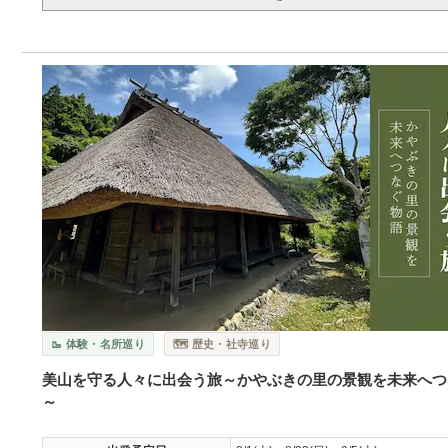
🥾 体験・名所巡り
🗺️ 歴史・社寺巡り
美山を守る人々に出会う旅～かやぶきの里の景観を未来へつ
～