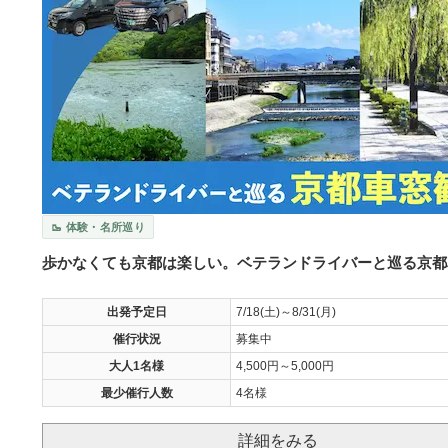
🥾 体験・名所巡り
歩かなくても京都は楽しい。ベテランドライバーと巡る京都
出発予定日
7/18(土)～8/31(月)
催行状況
募集中
大人1名様
4,500円～5,000円
最少催行人数
4名様
詳細をみる