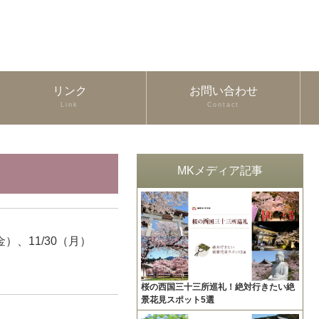
リンク
お問い合わせ
Link
Contact
MKメディア記事
7（金）、11/30（月）
桜の西国三十三所巡礼！絶対行きたい絶
景花見スポット5選