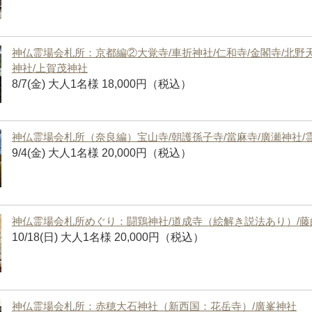
神仏霊場会札所：京都編②大覚寺/車折神社/仁和寺/金閣寺/北野天
神社/上賀茂神社
8/7(金) 大人1名様 18,000円（税込）
神仏霊場会札所（奈良編）宝山寺/朝護孫子寺/當麻寺/廣瀬神社/
9/4(金) 大人1名様 20,000円（税込）
神仏霊場会札所めぐり：闘鶏神社/道成寺（絵解き説法あり）/藤
10/18(日) 大人1名様 20,000円（税込）
神仏霊場会札所：赤穂大石神社（新西国：花岳寺）/廣峯神社