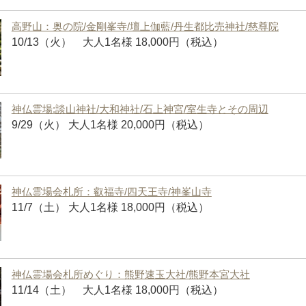
高野山：奥の院/金剛峯寺/壇上伽藍/丹生都比売神社/慈尊院
10/13（火） 大人1名様 18,000円（税込）
神仏霊場:談山神社/大和神社/石上神宮/室生寺とその周辺
9/29（火） 大人1名様 20,000円（税込）
神仏霊場会札所：叡福寺/四天王寺/神峯山寺
11/7（土） 大人1名様 18,000円（税込）
神仏霊場会札所めぐり：熊野速玉大社/熊野本宮大社
11/14（土） 大人1名様 18,000円（税込）