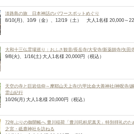
淡路島の旅 日本神話のパワースポットめぐり
8/10(月)、10/9（金）、12/19（土） 大人1名様 20,000～
大和十三仏霊場巡り：おふさ観音/長岳寺/大安寺/新薬師寺/矢田寺
9/8(火)、1/16(土) 大人1名様 20,000円（税込）
天空の寺と巨岩信仰～摩耶山天上寺/六甲比命大善神社/神呪寺/
霊山紀行
10/26(月) 大人1名様 20,000円（税込）
72年ぶりの御開帳へ 豊川稲荷「豊川吒枳尼真天」特別拝礼のた
之宮・砥鹿神社を訪ねる