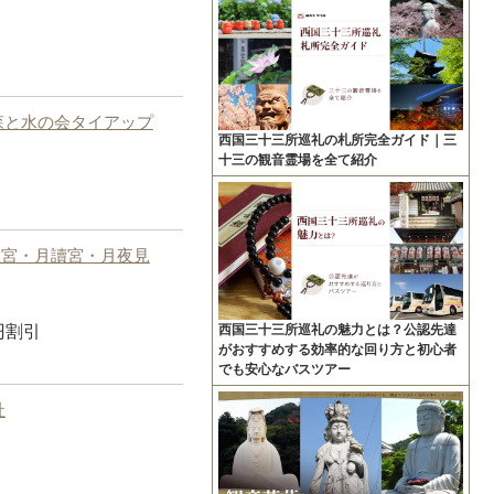
森と水の会タイアップ
西国三十三所巡礼の札所完全ガイド｜三
十三の観音霊場を全て紹介
姫宮・月讀宮・月夜見
円割引
西国三十三所巡礼の魅力とは？公認先達
がおすすめする効率的な回り方と初心者
でも安心なバスツアー
社