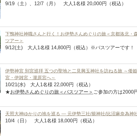
9/19（土）、12/7（月） 大人1名様 20,000円（税込）
下鴨神社神職さんと行く！お伊勢さんめぐりの旅＜京都洛北・
ツアー＞
9/12(土) 大人1名様 14,800円（税込）※バスツアーです！
伊勢神宮 別宮巡拝 五つの聖地と二見興玉神社を訪ねる旅 ～倭
宮・伊雑宮・瀧原宮へ～
10/21(水) 大人1名様 22,000円（税込）
★
お伊勢さんめぐりの旅＜バスツアー＞
ご参加の方は2000
天照大神ゆかりの地を巡る ― 元伊勢三社/籠神社/比沼麻奈為神
10/4（日） 大人1名様 18,000円（税込）