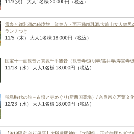
11/3(火) 大人1名様 20,000円（税込）
霊泉と鍾乳洞の秘境旅 龍泉寺・面不動鍾乳洞/大峰山女人結界の地
ランチつき
11/5（木） 大人1名様 18,000円（税込）
国宝十一面観音と真数千手観音（観音寺/道明寺/葛井寺/寿宝寺/
11/18（水） 大人1名様 18,000円（税込）
飛鳥時代の旅～古墳と寺めぐり(新西国霊場）/ 奈良県立万葉文
12/23（水） 大人1名様 18,000円（税込）
【8/18限定 催行保証】大阪豊國神社「太閤祭」正式参拝＆ダブ