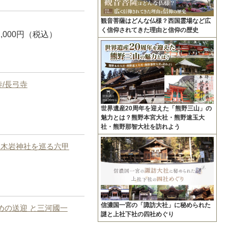
観音菩薩はどんな仏様？西国霊場など広
く信仰されてきた理由と信仰の歴史
22,000円（税込）
/長弓寺
世界遺産20周年を迎えた「熊野三山」の
魅力とは？熊野本宮大社・熊野速玉大
社・熊野那智大社を訪れよう
越木岩神社を巡る六甲
信濃国一宮の「諏訪大社」に秘められた
めの送迎 と三河國一
謎と上社下社の四社めぐり