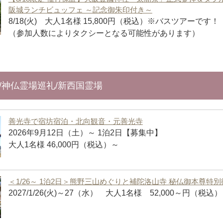
阪城ランチビュッフェ ～記念御朱印付き～
8/18(火) 大人1名様 15,800円（税込）※バスツアーです！
（参加人数によりタクシーとなる可能性があります）
編/神仏霊場巡礼/新西国霊場
善光寺で宿坊宿泊・北向観音・元善光寺
2026年9月12日（土）～ 1泊2日【募集中】
大人1名様 46,000円（税込）～
＜1/26～ 1泊2日＞熊野三山めぐりと補陀洛山寺 秘仏御本尊特
2027/1/26(火)～27（水） 大人1名様 52,000～円（税込）