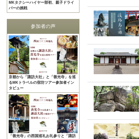
MKタクシーハイヤー部初、親子ドライ
バーの挑戦
参加者の声
京都から「諏訪大社」と「善光寺」を巡
るMKトラベルの宿坊ツアー参加者イン
タビュー
「善光寺」の西国巡礼お礼参りと「諏訪