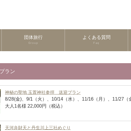
団体旅行
よくある質問
Group
Faq
めプラン
神秘の聖地 玉置神社参拝 送迎プラン
8/28(金)、9/1（火）、10/14（水）、11/16（月）、11/2
大人1名様 22,000円（税込）
天河弁財天と丹生川上三社めぐり