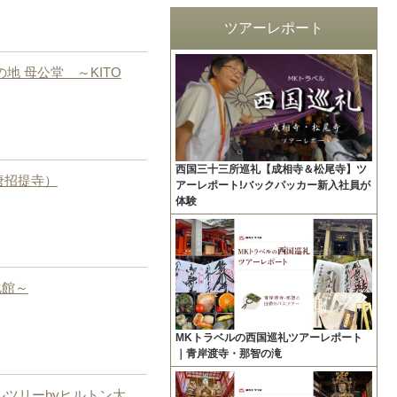
ツアーレポート
 母公堂 ～KITO
西国三十三所巡礼【成相寺＆松尾寺】ツ
唐招提寺）
アーレポート!バックパッカー新入社員が
体験
化館～
MKトラベルの西国巡礼ツアーレポート
｜青岸渡寺・那智の滝
ルツリーbyヒルトン大