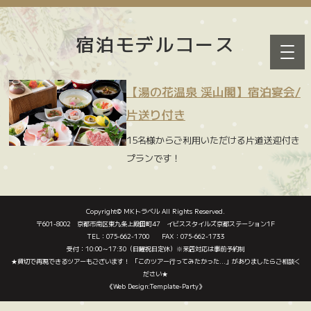
宿泊モデルコース
【湯の花温泉 渓山閣】宿泊宴会/
片送り付き
15名様からご利用いただける片道送迎付き
プランです！
Copyright©
MKトラベル
All Rights Reserved.
〒601-8002 京都市南区東九条上殿田町47 イビススタイルズ京都ステーション1F
TEL：075-662-1700 FAX：075-662-1733
受付：10:00～17:30（日曜祝日定休）※来店対応は事前予約制
★貸切で再現できるツアーもございます！ 「このツアー行ってみたかった…」がありましたらご相談く
ださい★
《Web Design:Template-Party》