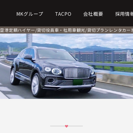
MKグループ
TACPO
会社概要
採用情
ー
空港定額
ハイヤー/貸切
役員車・社用車
観光/貸切プラン
レンタカー