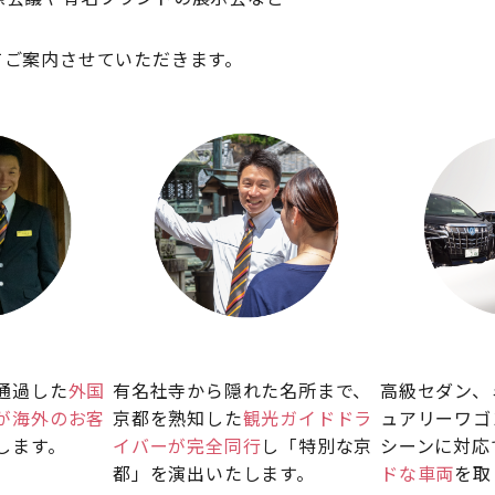
てご案内させていただきます。
通過した
外国
有名社寺から隠れた名所まで、
高級セダン、
が海外のお客
京都を熟知した
観光ガイドドラ
ュアリーワゴ
します。
イバーが完全同行
し「特別な京
シーンに対応
都」を演出いたします。
ドな車両
を取