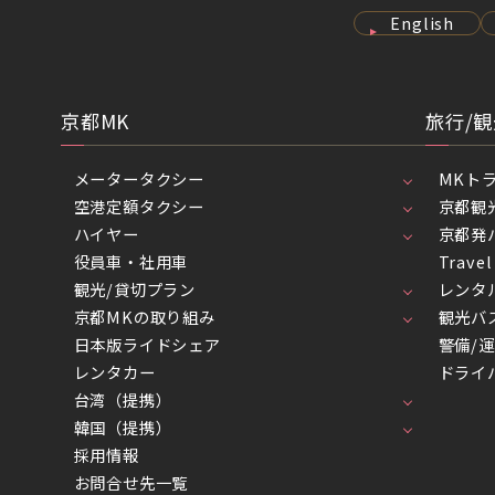
English
京都MK
旅行/観
メータータクシー
MKト
空港定額タクシー
京都観
ハイヤー
京都発
役員車・社用車
Trav
観光/貸切プラン
レンタ
京都MKの取り組み
観光バ
日本版ライドシェア
警備/
レンタカー
ドライ
台湾（提携）
韓国（提携）
採用情報
お問合せ先一覧