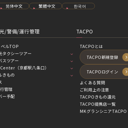
简体中文
繁體中文
한국어
光/警備/運行管理
TACPO
ラベルTOP
TACPOとは
光タクシーツアー
TACPO新規登録
バスツアー
el Center（京都駅八条口）
TACPOログイン
ルきもの
ス
よくある質問
運行管理
ご利用上の注意
バー手配
TACPOきもの還元
TACPO提携店一覧
MKグランシニアTACPO