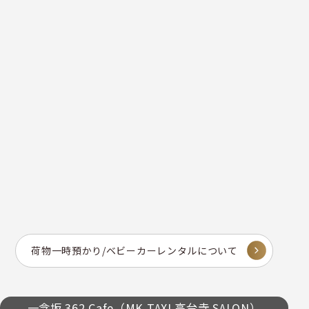
荷物一時預かり/ベビーカーレンタルについて
一念坂 362 Cafe（MK TAXI 高台寺 SALON）