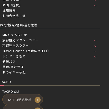
韓国（提携）
採用情報
お問合せ先一覧
旅行/観光/警備/運行管理
MKトラベルTOP
京都観光タクシーツアー
京都発バスツアー
Travel Center（京都駅八条口）
レンタルきもの
観光バス
警備/運行管理
ドライバー手配
TACPO
TACPOとは
TACPO新規登録