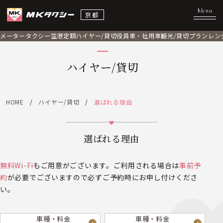
京都
メータータクシー
空港定額
ハイヤー/貸切
役員車・社用車
観光/貸切プラン
レン
ハイヤー/貸切
HOME
ハイヤー/貸切
選ばれる理由
選ばれる理由
無料Wi-Fi
もご用意がございます。ご利用される場合は
事前予
約
が必要でございますので必ずご予約時にお申し付けくださ
い。
車種・料金
車種・料金