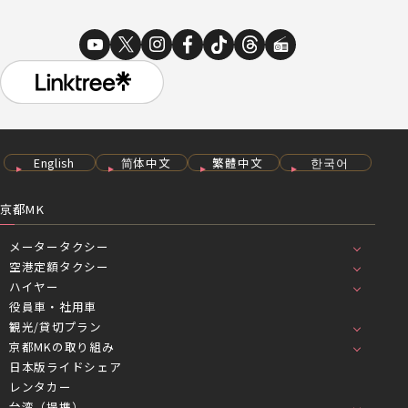
English
简体中文
繁體中文
한국어
京都MK
メータータクシー
空港定額タクシー
ハイヤー
役員車・社用車
観光/貸切プラン
京都MKの取り組み
日本版ライドシェア
レンタカー
台湾（提携）