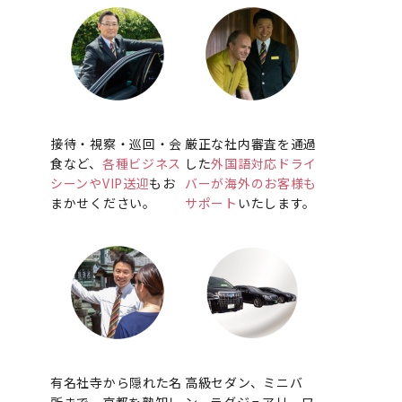
接待・視察・巡回・会
厳正な社内審査を通過
食など、
各種ビジネス
した
外国語対応ドライ
シーンやVIP送迎
もお
バーが海外のお客様も
まかせください。
サポート
いたします。
有名社寺から隠れた名
高級セダン、ミニバ
所まで、京都を熟知し
ン、ラグジュアリーワ