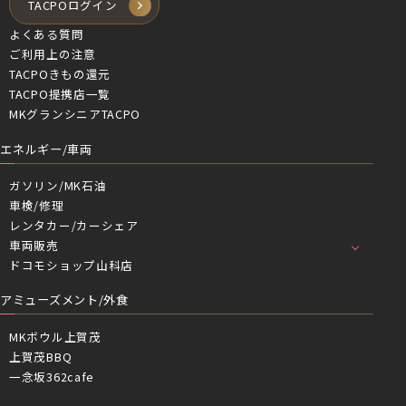
TACPOログイン
よくある質問
ご利用上の注意
TACPOきもの還元
TACPO提携店一覧
MKグランシニアTACPO
エネルギー/車両
ガソリン/MK石油
車検/修理
レンタカー/カーシェア
車両販売
ドコモショップ山科店
アミューズメント/外食
MKボウル上賀茂
上賀茂BBQ
一念坂362cafe