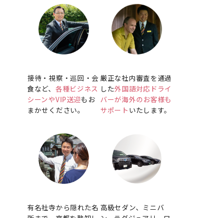
接待・視察・巡回・会
厳正な社内審査を通過
食など、
各種ビジネス
した
外国語対応ドライ
シーンやVIP送迎
もお
バーが海外のお客様も
まかせください。
サポート
いたします。
有名社寺から隠れた名
高級セダン、ミニバ
所まで、京都を熟知し
ン、ラグジュアリーワ