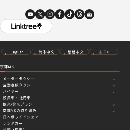
English
简体中文
繁體中文
한국어
京都MK
メータータクシー
空港定額タクシー
ハイヤー
役員車・社用車
観光/貸切プラン
京都MKの取り組み
日本版ライドシェア
レンタカー
台湾（提携）