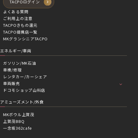
TACPOログイン
よくある質問
ご利用上の注意
TACPOきもの還元
TACPO提携店一覧
MKグランシニアTACPO
エネルギー/車両
ガソリン/MK石油
車検/修理
レンタカー/カーシェア
車両販売
ドコモショップ山科店
アミューズメント/外食
MKボウル上賀茂
上賀茂BBQ
一念坂362cafe