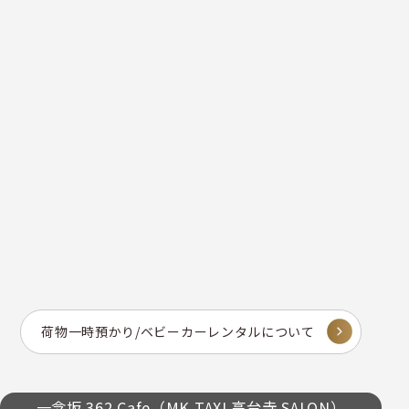
荷物一時預かり/ベビーカーレンタルについて
一念坂 362 Cafe（MK TAXI 高台寺 SALON）