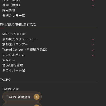
韓国（提携）
採用情報
お問合せ先一覧
旅行/観光/警備/運行管理
MKトラベルTOP
京都観光タクシーツアー
京都発バスツアー
Travel Center（京都駅八条口）
レンタルきもの
観光バス
警備/運行管理
ドライバー手配
TACPO
TACPOとは
TACPO新規登録