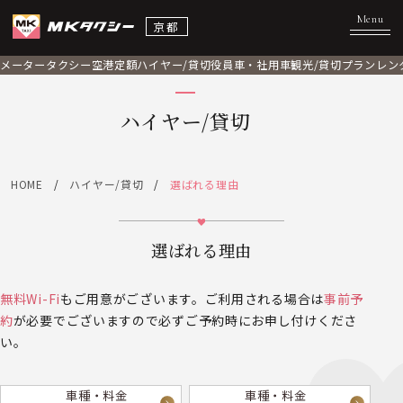
京都
メータータクシー
空港定額
ハイヤー/貸切
役員車・社用車
観光/貸切プラン
レン
ハイヤー/貸切
HOME
ハイヤー/貸切
選ばれる理由
選ばれる理由
無料Wi-Fi
もご用意がございます。ご利用される場合は
事前予
約
が必要でございますので必ずご予約時にお申し付けくださ
い。
車種・料金
車種・料金