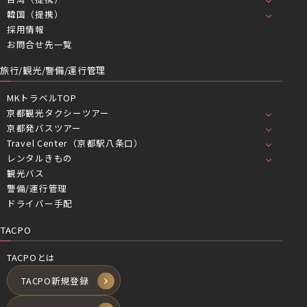
韓国（提携）
採用情報
お問合せ先一覧
旅行/観光/警備/運行管理
MKトラベルTOP
京都観光タクシーツアー
京都発バスツアー
Travel Center（京都駅八条口）
レンタルきもの
観光バス
警備/運行管理
ドライバー手配
TACPO
TACPOとは
TACPO新規登録