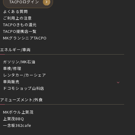
TACPOログイン
よくある質問
ご利用上の注意
TACPOきもの還元
TACPO提携店一覧
MKグランシニアTACPO
エネルギー/車両
ガソリン/MK石油
車検/修理
レンタカー/カーシェア
車両販売
ドコモショップ山科店
アミューズメント/外食
MKボウル上賀茂
上賀茂BBQ
一念坂362cafe