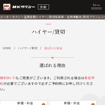
京都
メータータクシー
空港定額
ハイヤー/貸切
役員車・社用車
観光/貸切プラン
レン
ハイヤー/貸切
HOME
ハイヤー/貸切
選ばれる理由
選ばれる理由
無料Wi-Fi
もご用意がございます。ご利用される場合は
事前予
約
が必要でございますので必ずご予約時にお申し付けくださ
い。
車種・料金
車種・料金