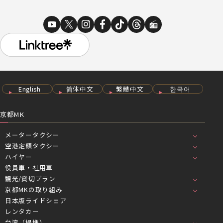
English
简体中文
繁體中文
한국어
京都MK
メータータクシー
空港定額タクシー
ハイヤー
役員車・社用車
観光/貸切プラン
京都MKの取り組み
日本版ライドシェア
レンタカー
台湾（提携）