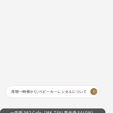
荷物一時預かり/ベビーカーレンタルについて
一念坂 362 Cafe（MK TAXI 高台寺 SALON）