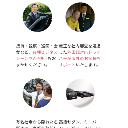
接待・視察・巡回・会
厳正な社内審査を通過
食など、
各種ビジネス
した
外国語対応ドライ
シーンやVIP送迎
もお
バーが海外のお客様も
まかせください。
サポート
いたします。
有名社寺から隠れた名
高級セダン、ミニバ
所まで、京都を熟知し
ン、ラグジュアリーワ