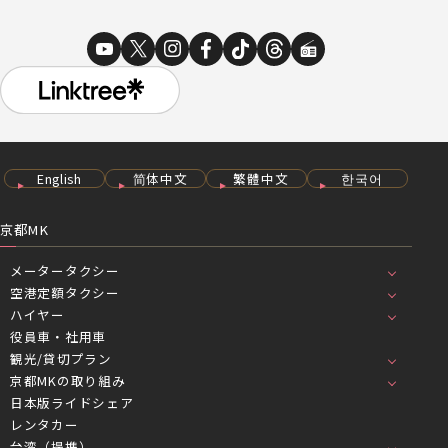
English
简体中文
繁體中文
한국어
京都MK
メータータクシー
空港定額タクシー
ハイヤー
役員車・社用車
観光/貸切プラン
京都MKの取り組み
日本版ライドシェア
レンタカー
台湾（提携）