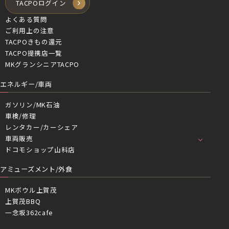
TACPOログイン
よくある質問
ご利用上の注意
TACPOきもの還元
TACPO提携店一覧
MKグランシニアTACPO
エネルギー/車両
ガソリン/MK石油
車検/修理
レンタカー/カーシェア
車両販売
ドコモショップ山科店
アミューズメント/外食
MKボウル上賀茂
上賀茂BBQ
一念坂362cafe