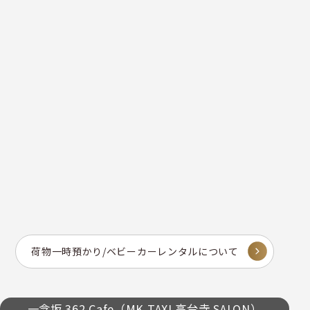
荷物一時預かり/ベビーカーレンタルについて
一念坂 362 Cafe（MK TAXI 高台寺 SALON）