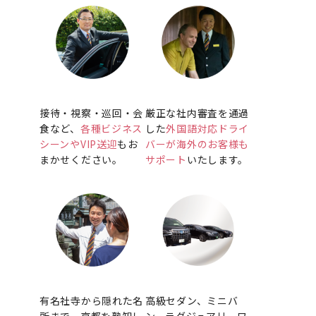
接待・視察・巡回・会
厳正な社内審査を通過
食など、
各種ビジネス
した
外国語対応ドライ
シーンやVIP送迎
もお
バーが海外のお客様も
まかせください。
サポート
いたします。
有名社寺から隠れた名
高級セダン、ミニバ
所まで、京都を熟知し
ン、ラグジュアリーワ