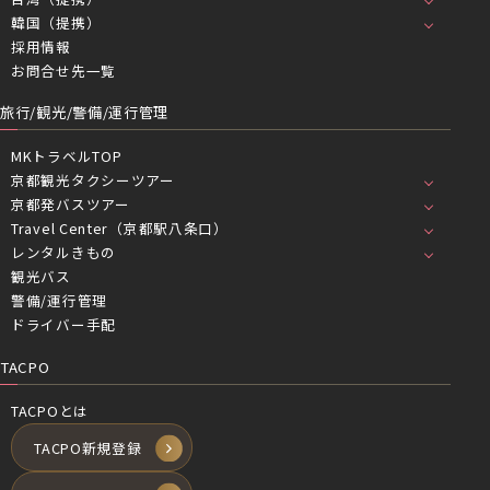
韓国（提携）
採用情報
お問合せ先一覧
旅行/観光/警備/運行管理
MKトラベルTOP
京都観光タクシーツアー
京都発バスツアー
Travel Center（京都駅八条口）
レンタルきもの
観光バス
警備/運行管理
ドライバー手配
TACPO
TACPOとは
TACPO新規登録