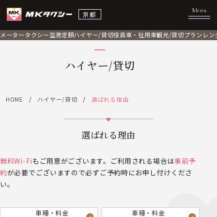
京都
メータータクシー
空港定額
ハイヤー/貸切
役員車・社用車
観光/貸切プラン
レン
ハイヤー/貸切
HOME
ハイヤー/貸切
選ばれる理由
選ばれる理由
無料Wi-Fi
もご用意がございます。ご利用される場合は
事前予
約
が必要でございますので必ずご予約時にお申し付けくださ
い。
車種・料金
車種・料金