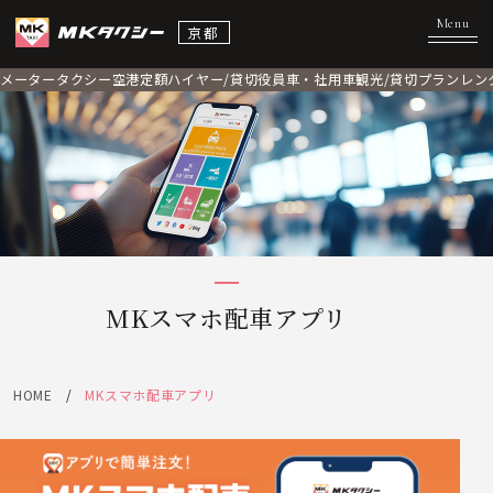
京都
メータータクシー
空港定額
ハイヤー/貸切
役員車・社用車
観光/貸切プラン
レン
MKスマホ配車アプリ
HOME
MKスマホ配車アプリ